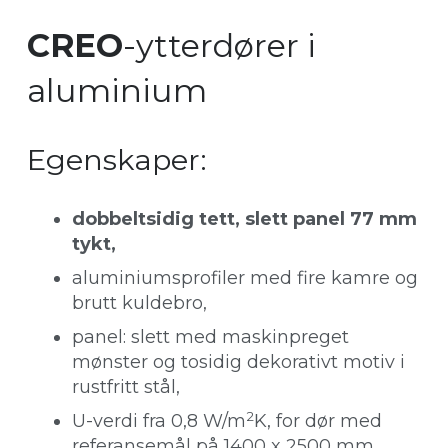
CREO
-ytterdører i
aluminium
Egenskaper:
dobbeltsidig tett, slett panel 77 mm
tykt,
aluminiumsprofiler med fire kamre og
brutt kuldebro,
panel: slett med maskinpreget
mønster og tosidig dekorativt motiv i
rustfritt stål,
2
U-verdi fra 0,8 W/m
K, for dør med
referansemål på 1400 x 2500 mm,