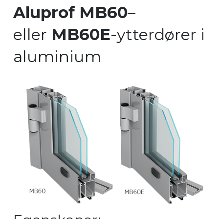
Aluprof MB60
–
eller
MB60E
-ytterdører i
aluminium