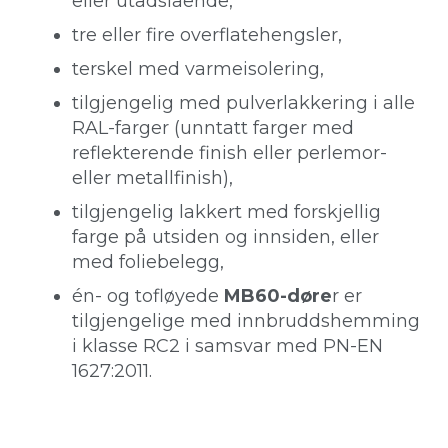
eller utadslående,
tre eller fire overflatehengsler,
terskel med varmeisolering,
tilgjengelig med pulverlakkering i alle
RAL-farger (unntatt farger med
reflekterende finish eller perlemor-
eller metallfinish),
tilgjengelig lakkert med forskjellig
farge på utsiden og innsiden, eller
med foliebelegg,
én- og tofløyede
MB60-døre
r er
tilgjengelige med innbruddshemming
i klasse RC2 i samsvar med PN-EN
1627:2011.